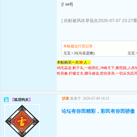
[/ sell]
[ 此帖被风吹草低在2026-07-07 23:27
本帖最近打赏记录：
元宝:+26(马首是瞻)
元宝:
本帖购买一共
30
人：
鸡毛蒜皮,豹子头,一炮而红,冲峰天下,舞照跳,人杰
蛇吞象,柠檬丈夫,驷马难追,想你亲亲,一切从失踪开
沙发
发表于: 2026-07-09 18:33
【
狐朋狗友
】
论坛有你而精彩，彩民有你而骄傲