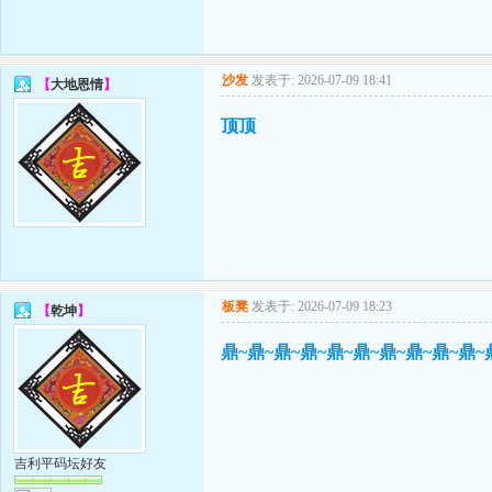
沙发
发表于: 2026-07-09 18:41
【
大地恩情
】
顶顶
板凳
发表于: 2026-07-09 18:23
【
乾坤
】
鼎~鼎~鼎~鼎~鼎~鼎~鼎~鼎~鼎~鼎~
吉利平码坛好友