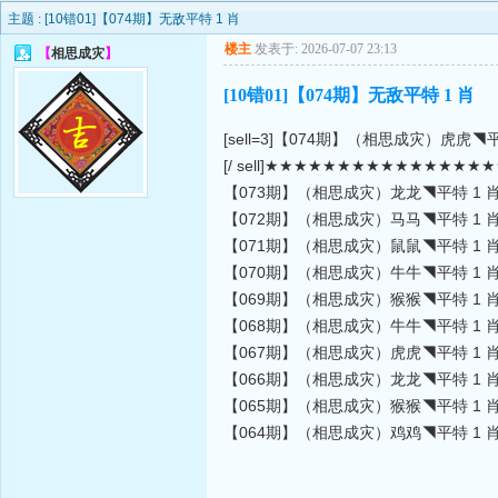
主题 :
[10错01]【074期】无敌平特 1 肖
楼主
发表于: 2026-07-07 23:13
【
相思成灾
】
[10错01]【074期】无敌平特 1 肖
[sell=3]【074期】（相思成灾）虎虎◥平
[/ sell]★★★★★★★★★★★★★★★★
【073期】（相思成灾）龙龙◥平特 1 肖
【072期】（相思成灾）马马◥平特 1 肖
【071期】（相思成灾）鼠鼠◥平特 1 肖
【070期】（相思成灾）牛牛◥平特 1 肖
【069期】（相思成灾）猴猴◥平特 1 肖
【068期】（相思成灾）牛牛◥平特 1 肖
【067期】（相思成灾）虎虎◥平特 1 肖
【066期】（相思成灾）龙龙◥平特 1 肖
【065期】（相思成灾）猴猴◥平特 1 肖
【064期】（相思成灾）鸡鸡◥平特 1 肖