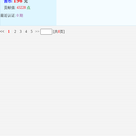
196
吉币:
元
贡献值:
43228
点
最近认证:
0 期
<<
1
2
3
4
5
>>
[共
8
页]