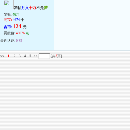
发帖
月入
十万
不是
梦
发贴:
4674
元宝:
4674
个
124
吉币:
元
贡献值:
48076
点
最近认证:
0 期
<<
1
2
3
4
5
>>
[共
5
页]