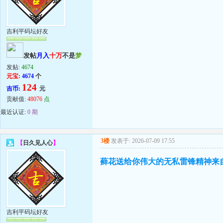
吉利平码坛好友
发帖
月入
十万
不是
梦
发贴:
4674
元宝:
4674
个
124
吉币:
元
贡献值:
48076
点
最近认证:
0 期
3楼
发表于: 2026-07-09 17:55
【
日久见人心
】
藓花送给你伟大的无私雷锋精神来
吉利平码坛好友