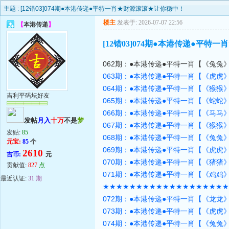
主题 :
[12错03]074期●本港传递●平特一肖★财源滚滚★让你稳中！
楼主
发表于: 2026-07-07 22:56
【
本港传递
】
[12错03]074期●本港传递●平
062期：●本港传递●平特一肖【《兔兔》
063期：●本港传递●平特一肖【《虎虎》
064期：●本港传递●平特一肖【《猴猴》
吉利平码坛好友
065期：●本港传递●平特一肖【《蛇蛇》
066期：●本港传递●平特一肖【《马马》
发帖
月入
十万
不是
梦
067期：●本港传递●平特一肖【《猴猴》
发贴:
85
068期：●本港传递●平特一肖【《兔兔》
元宝:
85
个
069期：●本港传递●平特一肖【《虎虎》
2610
吉币:
元
070期：●本港传递●平特一肖【《猪猪》
贡献值:
827
点
071期：●本港传递●平特一肖【《鸡鸡》
最近认证:
31 期
★★★★★★★★★★★★★★★★★★★★★
072期：●本港传递●平特一肖【《龙龙》
073期：●本港传递●平特一肖【《虎虎》
074期：●本港传递●平特一肖【《兔兔》