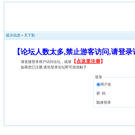
提示信息 »
天下彩
【论坛人数太多,禁止游客访问,请登
【
点这里注册
】
请直接登录用户访问论坛，或请
如果您已注册,请先登录论坛即可游览帖子
登录
用户名
密 码
隐身登录