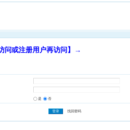
录访问或注册用户再访问】→
是
否
找回密码