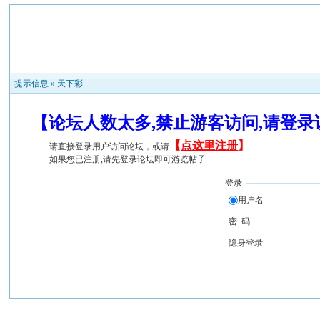
提示信息 »
天下彩
【论坛人数太多,禁止游客访问,请登
【
点这里注册
】
请直接登录用户访问论坛，或请
如果您已注册,请先登录论坛即可游览帖子
登录
用户名
密 码
隐身登录