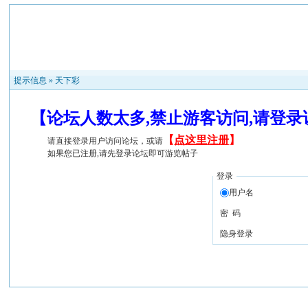
提示信息 »
天下彩
【论坛人数太多,禁止游客访问,请登
【
点这里注册
】
请直接登录用户访问论坛，或请
如果您已注册,请先登录论坛即可游览帖子
登录
用户名
密 码
隐身登录