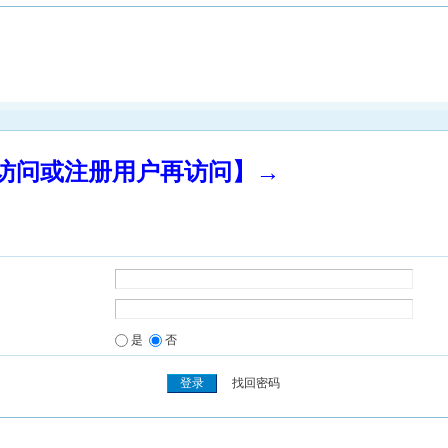
录访问或注册用户再访问】→
是
否
找回密码