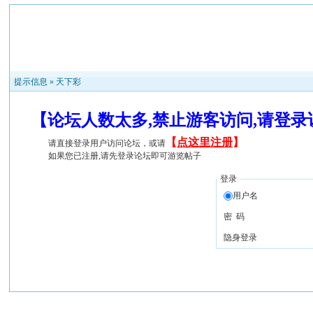
提示信息 »
天下彩
【论坛人数太多,禁止游客访问,请登
【
点这里注册
】
请直接登录用户访问论坛，或请
如果您已注册,请先登录论坛即可游览帖子
登录
用户名
密 码
隐身登录