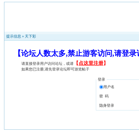
提示信息 »
天下彩
【论坛人数太多,禁止游客访问,请登
【
点这里注册
】
请直接登录用户访问论坛，或请
如果您已注册,请先登录论坛即可游览帖子
登录
用户名
密 码
隐身登录